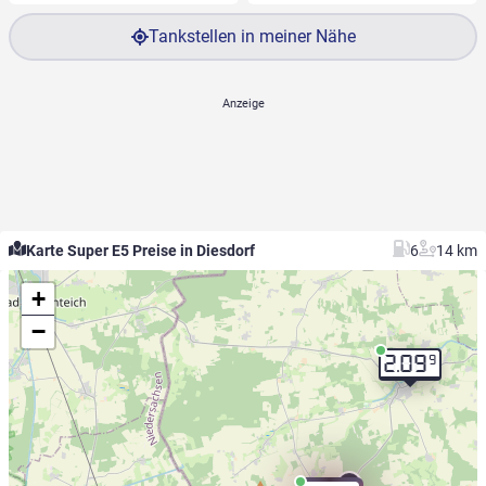
Tankstellen in meiner Nähe
Karte Super E5 Preise in Diesdorf
6
14 km
+
−
9
2.09