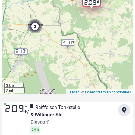
9
2.09
2
2.10
9
2.10
9
3 km
2 mi
Leaflet
|
©
OpenStreetMap contributors
9
Raiffeisen Tankstelle
2.09
€/l
Wittinger Str.
Diesdorf
24 h