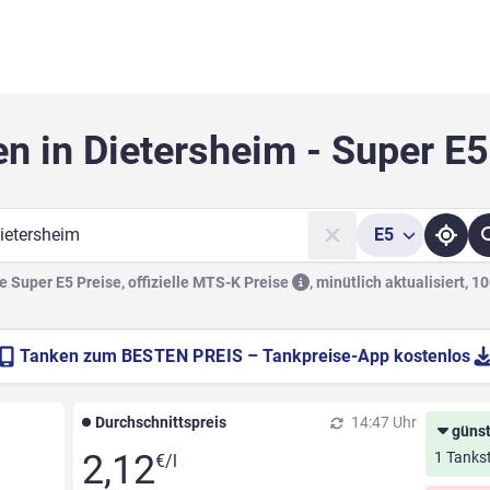
n in Dietersheim - Super E
E5
he
 Super E5 Preise, offizielle
MTS-K Preise
,
minütlich aktualisiert, 1
Tanken zum
BESTEN PREIS
– Tankpreise-App kostenlos
Durchschnittspreis
14:47 Uhr
günst
2,12
1 Tankst
€/l