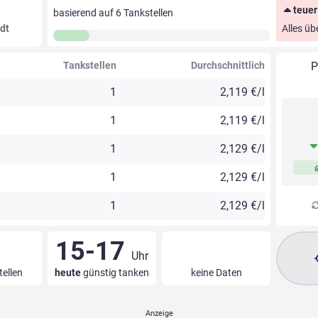
teuer
basierend auf
6
Tankstellen
dt
Alles üb
Tankstellen
Durchschnittlich
P
1
2,119 €/l
1
2,119 €/l
1
2,129 €/l
1
2,129 €/l
1
2,129 €/l
15-17
Uhr
tellen
heute
günstig tanken
keine Daten