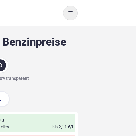
Toggle navigation
5 Benzinpreise
00% transparent
ig
ellen
bis 2,11 €/l