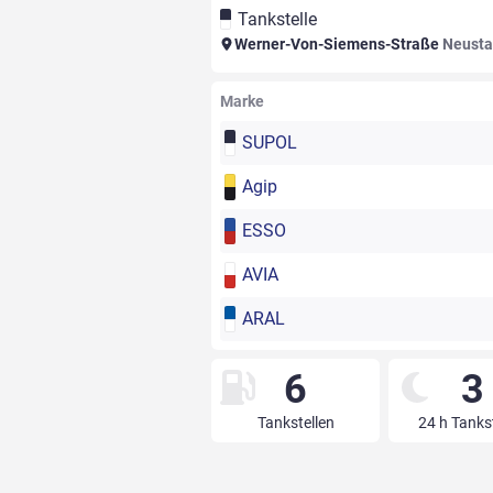
Tankstelle
Werner-Von-Siemens-Straße
Neusta
Marke
SUPOL
Agip
ESSO
AVIA
ARAL
6
3
Tankstellen
24 h Tanks