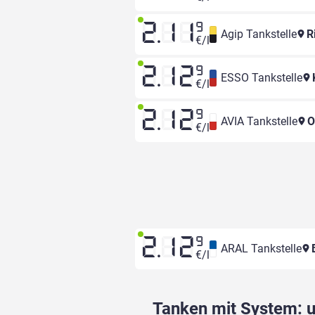
2.11
9
Agip Tankstelle
Ri
€/l
2.12
9
ESSO Tankstelle
K
€/l
2.12
9
AVIA Tankstelle
O
€/l
2.12
9
ARAL Tankstelle
B
€/l
Tanken mit System: un