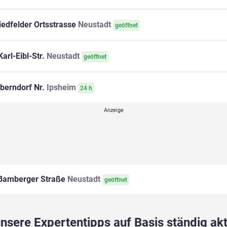
edfelder Ortsstrasse
Neustadt
geöffnet
arl-Eibl-Str.
Neustadt
geöffnet
berndorf Nr.
Ipsheim
24 h
amberger Straße
Neustadt
geöffnet
sere Expertentipps auf Basis ständig akt