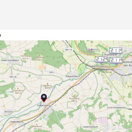
m
2.11
9
2.12
9
2.11
9