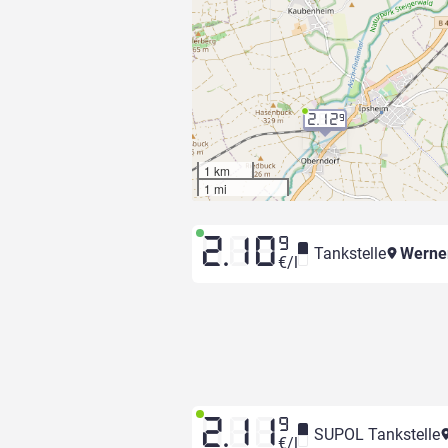
2.12
9
1 km
1 mi
2.10
9
Tankstelle
Werne
€/l
2.11
9
SUPOL Tankstelle
€/l