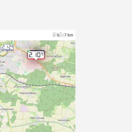
6
7 km
2.12
9
9
2.10