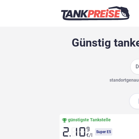
Günstig tanke
Suc
standortgenaue
günstigste Tankstelle
9
2.10
Super E5
€/l