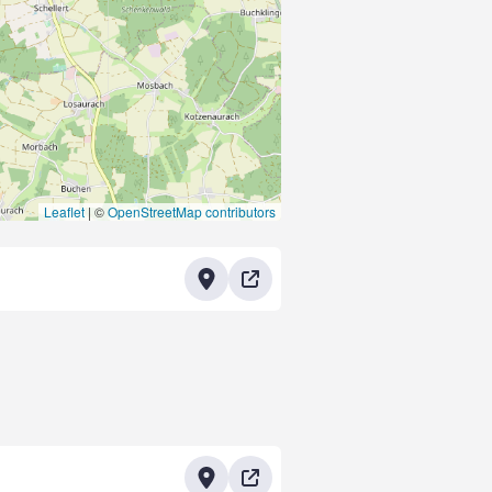
Leaflet
|
©
OpenStreetMap contributors