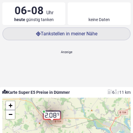
06-08
Uhr
heute
günstig tanken
keine Daten
Tankstellen in meiner Nähe
Karte Super E5 Preise in Dümmer
6
11 km
+
−
9
2.08