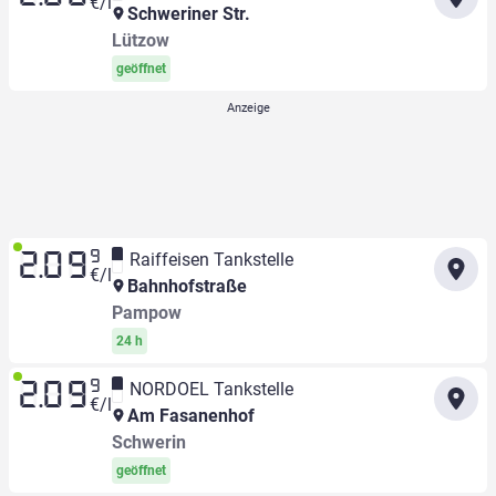
€/l
Schweriner Str.
Lützow
geöffnet
9
Raiffeisen Tankstelle
2.09
€/l
Bahnhofstraße
Pampow
24 h
9
NORDOEL Tankstelle
2.09
€/l
Am Fasanenhof
Schwerin
geöffnet