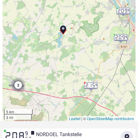
2.09
9
2.09
9
2
2.15
9
5 km
3 mi
Leaflet
|
©
OpenStreetMap contributors
9
NORDOEL Tankstelle
2.08