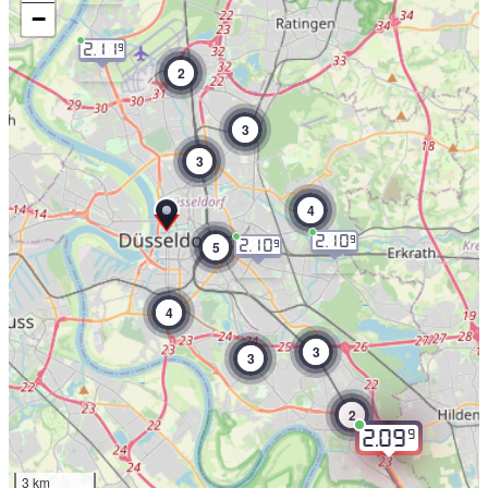
−
2.11
9
2
3
3
4
2.10
9
5
2.10
9
4
3
3
2
9
2.09
3 km