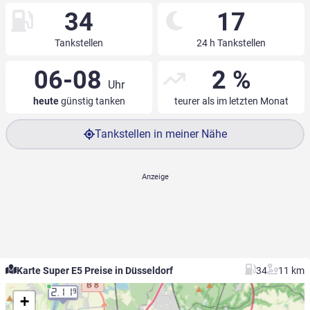
34
17
Tankstellen
24 h Tankstellen
06-08
2 %
Uhr
heute
günstig tanken
teurer als im letzten Monat
Tankstellen in meiner Nähe
Karte Super E5 Preise in Düsseldorf
34
11 km
2.11
9
+