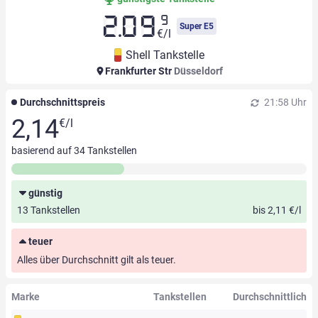
9
2.09
Super E5
€/l
Shell Tankstelle
Frankfurter Str
Düsseldorf
Durchschnittspreis
21:58 Uhr
2,14
€/l
basierend auf
34
Tankstellen
günstig
13 Tankstellen
bis 2,11 €/l
teuer
Alles über Durchschnitt gilt als teuer.
Marke
Tankstellen
Durchschnittlich