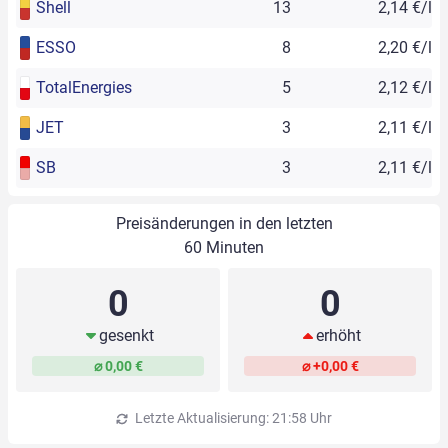
Shell
13
2,14 €/l
ESSO
8
2,20 €/l
TotalEnergies
5
2,12 €/l
JET
3
2,11 €/l
SB
3
2,11 €/l
Preisänderungen in den letzten
60 Minuten
0
0
gesenkt
erhöht
⌀ 0,00 €
⌀ +0,00 €
Letzte Aktualisierung: 21:58 Uhr