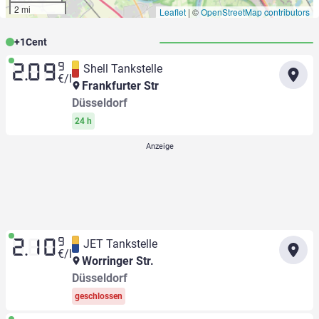
2 mi
Leaflet
|
©
OpenStreetMap contributors
+
1
Cent
9
Shell Tankstelle
2.09
€/l
Frankfurter Str
Düsseldorf
24 h
9
JET Tankstelle
2.10
€/l
Worringer Str.
Düsseldorf
geschlossen