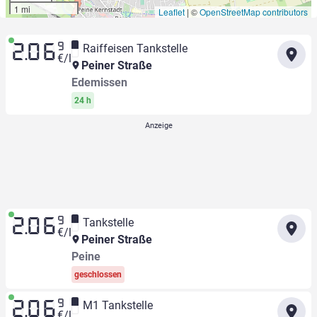
1 mi
Leaflet
|
©
OpenStreetMap contributors
9
Raiffeisen Tankstelle
2.06
€/l
Peiner Straße
Edemissen
24 h
9
Tankstelle
2.06
€/l
Peiner Straße
Peine
geschlossen
9
M1 Tankstelle
2.06
€/l