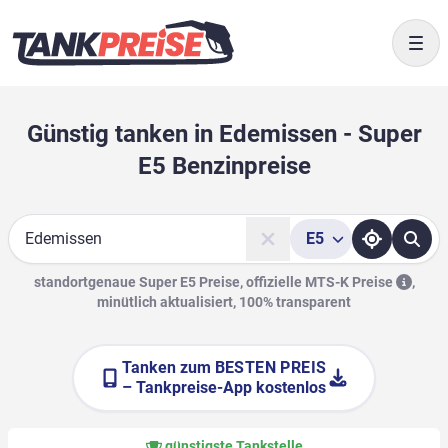
Togg
Günstig tanken in Edemissen - Super
E5 Benzinpreise
E5
Suche
standortgenaue Super E5 Preise, offizielle
MTS-K Preise
,
minütlich aktualisiert, 100% transparent
Tanken zum
BESTEN PREIS
– Tankpreise-App kostenlos
günstigste Tankstelle