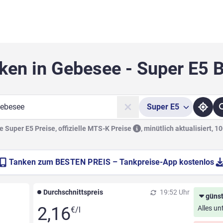
ken in Gebesee - Super E5 
Super
E5
he
 Super E5 Preise, offizielle
MTS-K Preise
,
minütlich aktualisiert, 1
Tanken zum
BESTEN PREIS
– Tankpreise-App kostenlos
Durchschnittspreis
19:52 Uhr
günst
2,16
Alles un
€/l