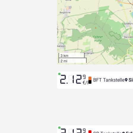
3 km
2 mi
2.12
9
BFT Tankstelle
Si
€/l
9