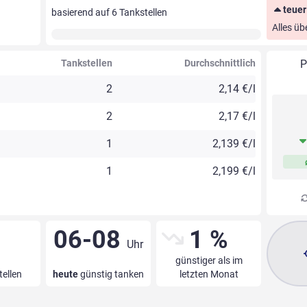
teuer
basierend auf
6
Tankstellen
Alles üb
Tankstellen
Durchschnittlich
P
2
2,14 €/l
2
2,17 €/l
1
2,139 €/l
1
2,199 €/l
06-08
1 %
Uhr
günstiger als im
tellen
heute
günstig tanken
letzten Monat