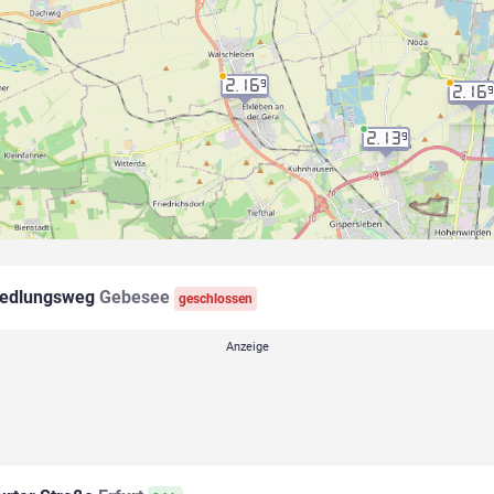
2.16
9
2.16
2.13
9
edlungsweg
Gebesee
geschlossen