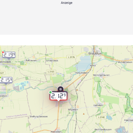
2.19
9
2.15
9
9
2.12