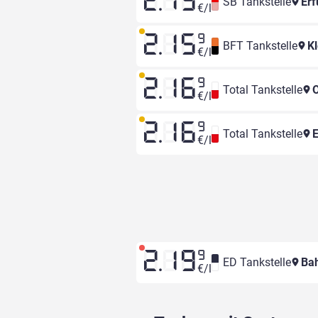
2.13
SB Tankstelle
Erf
€/l
2.15
9
BFT Tankstelle
Kl
€/l
2.16
9
Total Tankstelle
O
€/l
2.16
9
Total Tankstelle
E
€/l
2.19
9
ED Tankstelle
Bah
€/l