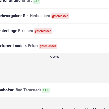
urter Straße
Erfurt
24 h
einvargulaer Str.
Herbsleben
geschlossen
sterlange
Elxleben
geschlossen
rfurter Landstr.
Erfurt
geschlossen
nhofstr.
Bad Tennstedt
24 h