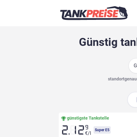
Günstig tan
Suc
standortgenaue
günstigste Tankstelle
9
2.12
Super E5
€/l