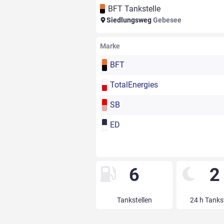
BFT Tankstelle
Siedlungsweg
Gebesee
Marke
BFT
TotalEnergies
SB
ED
6
2
Tankstellen
24 h Tanks