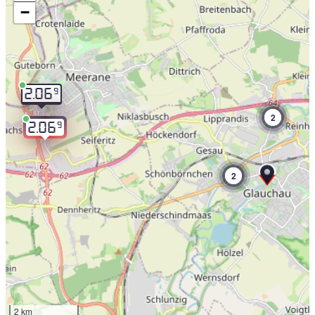
−
9
2.06
2
9
2.06
2
2 km