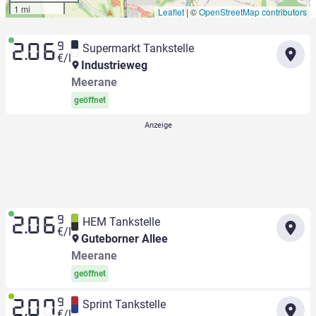
1 mi
Leaflet
|
©
OpenStreetMap contributors
9
Supermarkt Tankstelle
2.06
€/l
Industrieweg
Meerane
geöffnet
9
HEM Tankstelle
2.06
€/l
Guteborner Allee
Meerane
geöffnet
9
Sprint Tankstelle
2.07
€/l