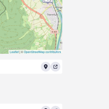
Leaflet
|
©
OpenStreetMap contributors