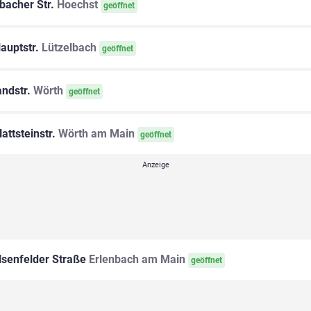
bacher Str.
Hoechst
geöffnet
auptstr.
Lützelbach
geöffnet
ndstr.
Wörth
geöffnet
attsteinstr.
Wörth am Main
geöffnet
lsenfelder Straße
Erlenbach am Main
geöffnet