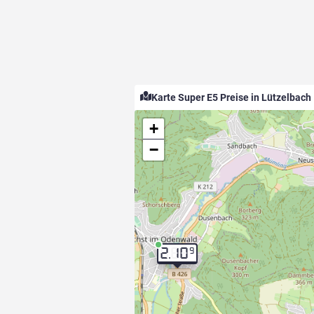
Karte Super E5 Preise in Lützelbach
+
−
9
2.10