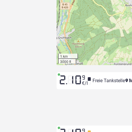
1 km
3000 ft
2.10
9
Freie Tankstelle
M
€/l
9