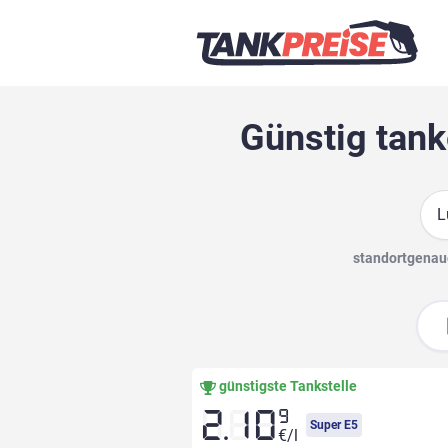
Günstig tank
Suc
standortgenaue
günstigste Tankstelle
9
2.10
Super E5
€/l