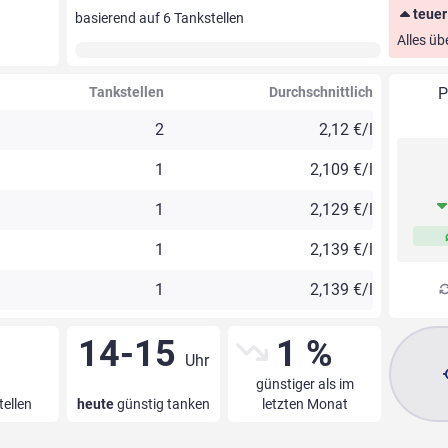
teuer
basierend auf
6
Tankstellen
Alles üb
Tankstellen
Durchschnittlich
P
2
2,12 €/l
1
2,109 €/l
1
2,129 €/l
1
2,139 €/l
1
2,139 €/l
14-15
1 %
Uhr
günstiger als im
tellen
heute
günstig tanken
letzten Monat