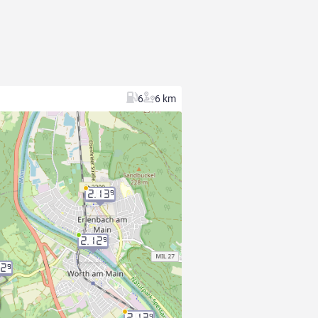
6
6 km
2.13
9
2.12
9
12
9
2.13
9