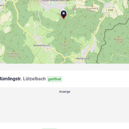
ümlingstr.
Lützelbach
geöffnet