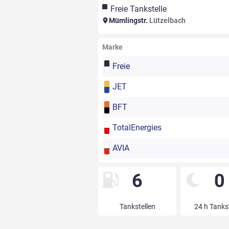
Freie Tankstelle
Mümlingstr.
Lützelbach
Marke
Freie
JET
BFT
TotalEnergies
AVIA
6
0
Tankstellen
24 h Tanks