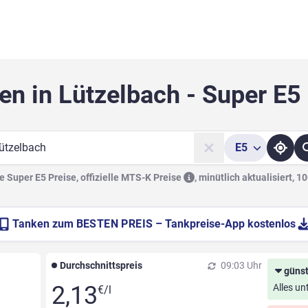
en in Lützelbach - Super E5
E5
he
 Super E5 Preise, offizielle
MTS-K Preise
,
minütlich aktualisiert, 1
Tanken zum
BESTEN PREIS
– Tankpreise-App kostenlos
Durchschnittspreis
09:03 Uhr
günst
2,13
Alles un
€/l