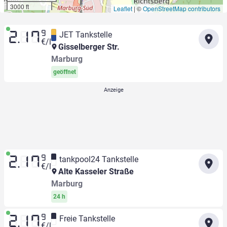
3000 ft
Leaflet
|
©
OpenStreetMap contributors
9
JET Tankstelle
2.17
€/l
Gisselberger Str.
Marburg
geöffnet
9
tankpool24 Tankstelle
2.17
€/l
Alte Kasseler Straße
Marburg
24 h
9
Freie Tankstelle
2.17
€/l