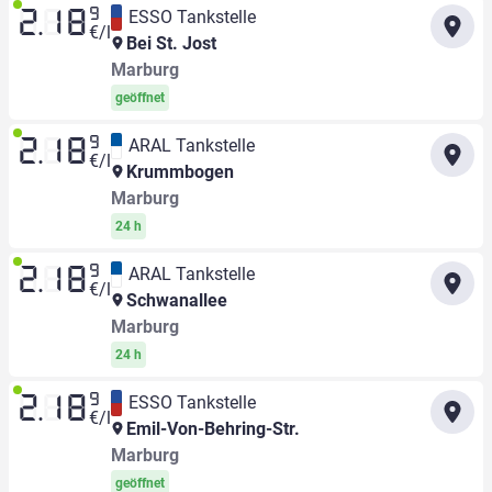
9
ESSO Tankstelle
2.18
€/l
Bei St. Jost
Marburg
geöffnet
9
ARAL Tankstelle
2.18
€/l
Krummbogen
Marburg
24 h
9
ARAL Tankstelle
2.18
€/l
Schwanallee
Marburg
24 h
9
ESSO Tankstelle
2.18
€/l
Emil-Von-Behring-Str.
Marburg
geöffnet