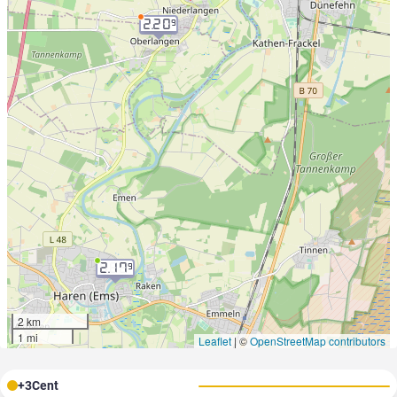
2.20
9
2.17
9
2 km
1 mi
Leaflet
|
©
OpenStreetMap contributors
+
3
Cent