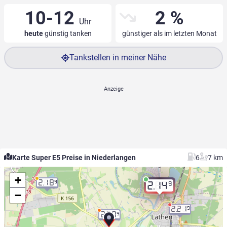
10-12
2 %
Uhr
heute
günstig tanken
günstiger als im letzten Monat
Tankstellen in meiner Nähe
Karte Super E5 Preise in Niederlangen
6
7 km
+
2.18
9
9
2.14
−
2.21
9
2.20
9