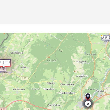
2.2
9
2.17
.20
9
2