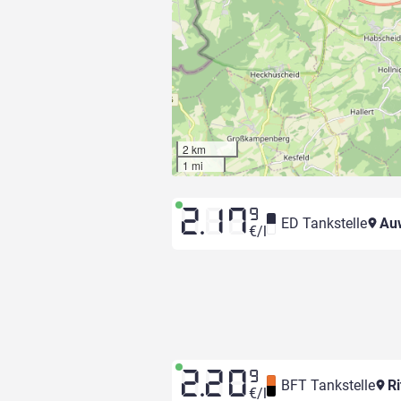
2 km
1 mi
2.17
9
ED Tankstelle
Auw
€/l
2.20
9
BFT Tankstelle
Ri
€/l