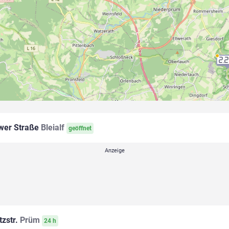
2.
er Straße
Bleialf
geöffnet
tzstr.
Prüm
24 h