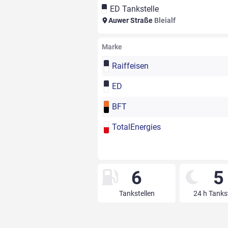
ED Tankstelle
Auwer Straße
Bleialf
Marke
Raiffeisen
ED
BFT
TotalEnergies
6
5
Tankstellen
24 h Tanks