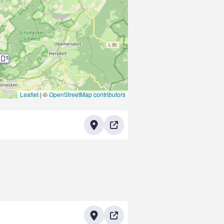
20
9
Leaflet
|
©
OpenStreetMap contributors