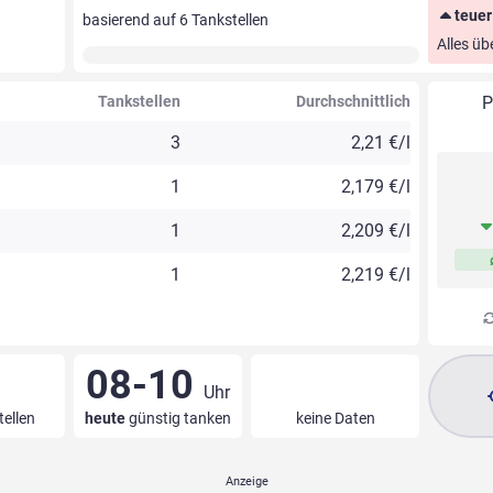
teuer
basierend auf
6
Tankstellen
Alles üb
Tankstellen
Durchschnittlich
P
3
2,21 €/l
1
2,179 €/l
1
2,209 €/l
1
2,219 €/l
08-10
Uhr
tellen
heute
günstig tanken
keine Daten