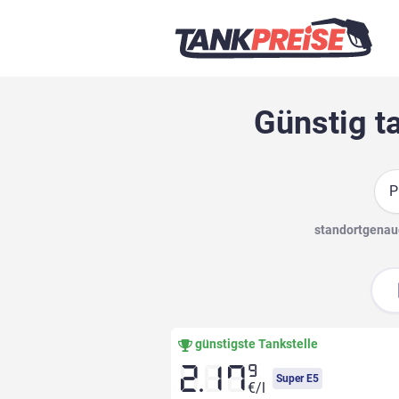
Günstig t
Suc
standortgenaue
günstigste Tankstelle
9
2.17
Super E5
€/l