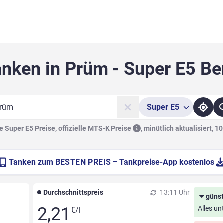
anken in Prüm - Super E5 Be
Super
E5
he
 Super E5 Preise, offizielle
MTS-K Preise
,
minütlich aktualisiert, 1
Tanken zum
BESTEN PREIS
– Tankpreise-App kostenlos
Durchschnittspreis
13:11 Uhr
günst
2,21
Alles un
€/l