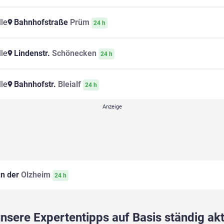
le
Bahnhofstraße
Prüm
24 h
le
Lindenstr.
Schönecken
24 h
le
Bahnhofstr.
Bleialf
24 h
n der
Olzheim
24 h
sere Expertentipps auf Basis ständig akt