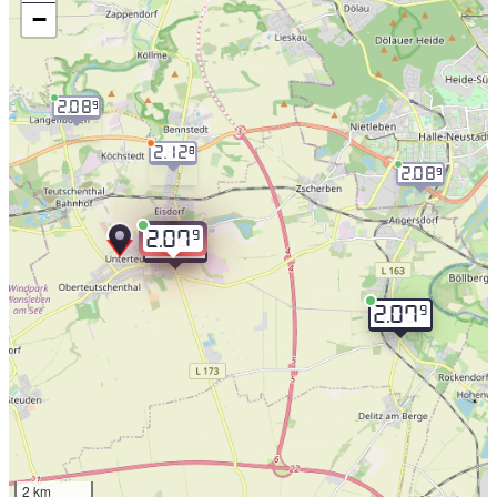
−
2.08
9
2.12
8
2.08
9
9
2.07
9
2.07
9
2.07
2 km