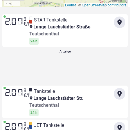
1 mi
Leaflet
|
©
OpenStreetMap contributors
9
STAR Tankstelle
2.07
€/l
Lange Lauchstädter Straße
Teutschenthal
24 h
9
Tankstelle
2.07
€/l
Lange Lauchstädter Str.
Teutschenthal
24 h
9
JET Tankstelle
2.07
€/l