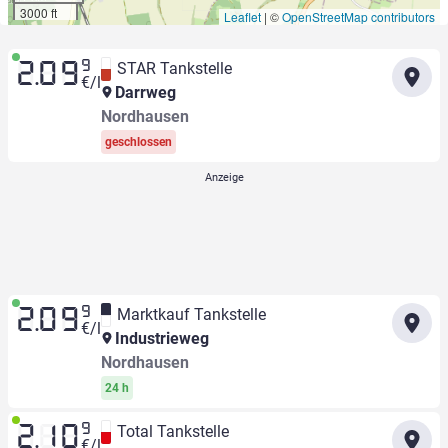
3000 ft
Leaflet
|
©
OpenStreetMap contributors
9
STAR Tankstelle
2.09
€/l
Darrweg
Nordhausen
geschlossen
9
Marktkauf Tankstelle
2.09
€/l
Industrieweg
Nordhausen
24 h
9
Total Tankstelle
2.10
€/l