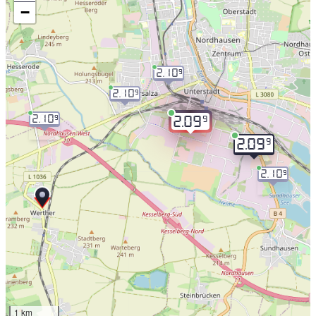
−
2.10
9
2.10
9
2.10
9
9
2.09
9
2.09
2.10
9
1 km