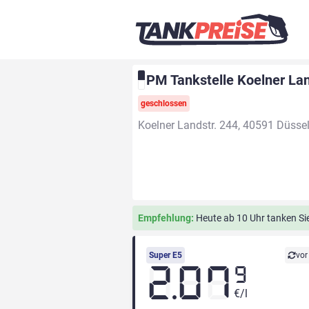
PM Tankstelle Koelner Lan
geschlossen
Koelner Landstr. 244, 40591 Düsse
Empfehlung:
Heute ab 10 Uhr tanken Sie
Super E5
vor
2.07
9
€/l