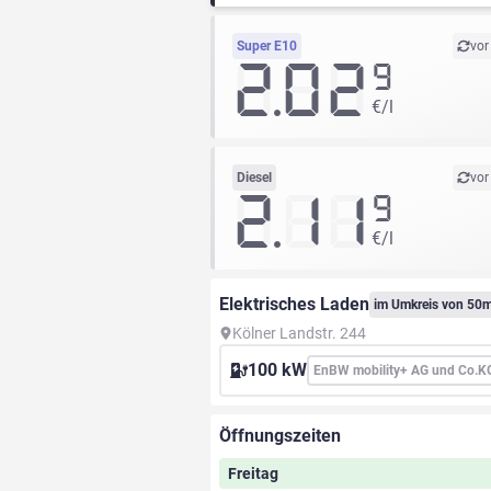
Super E10
vor
2.02
9
€/l
Diesel
vor
2.11
9
€/l
Elektrisches Laden
im Umkreis von 50
Kölner Landstr. 244
100 kW
EnBW mobility+ AG und Co.K
Öffnungszeiten
Freitag