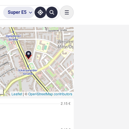
Super
E5
Toggle navigation
Leaflet
|
©
OpenStreetMap contributors