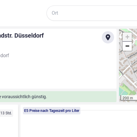
Suche
dstr. Düsseldorf
+
−
ldorf
 voraussichtlich günstig.
200 m
E5 Preise nach Tageszeit pro Liter
 13 Std.