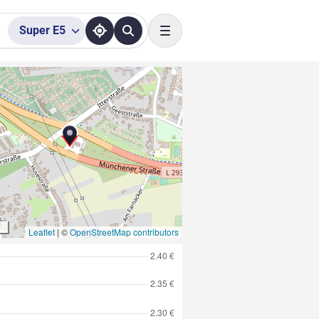
Super
E5
Toggle navigation
Leaflet
|
©
OpenStreetMap contributors