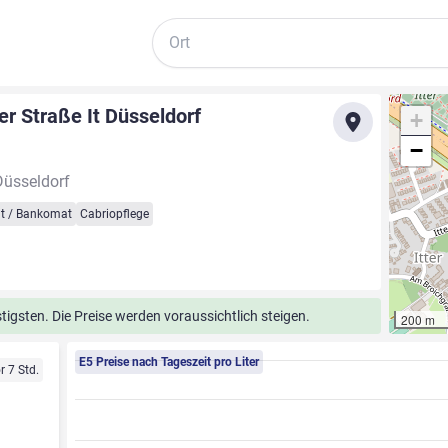
Suche
r Straße It Düsseldorf
+
−
Düsseldorf
t / Bankomat
Cabriopflege
tigsten. Die Preise werden voraussichtlich steigen.
200 m
E5 Preise nach Tageszeit pro Liter
r 7 Std.