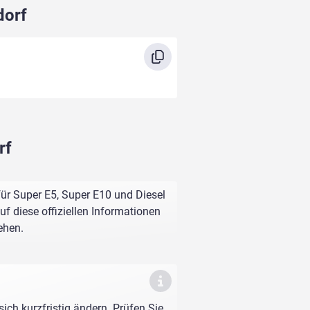
dorf
rf
für Super E5, Super E10 und Diesel
f diese offiziellen Informationen
ehen.
sich kurzfristig ändern. Prüfen Sie