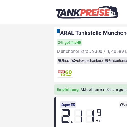
ARAL Tankstelle Münchene
24h geöffnet
Münchener Straße 300 / It, 40589 
Shop
Autowaschanlage
Geldautoma
Empfehlung:
Aktuell tanken Sie am güns
Super E5
vo
2.11
9
€/l