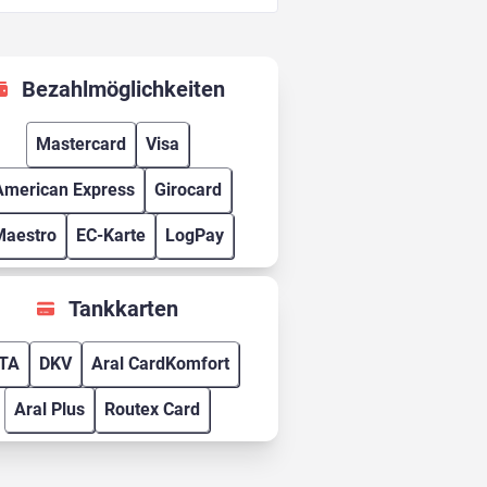
Bezahlmöglichkeiten
Mastercard
Visa
American Express
Girocard
Maestro
EC-Karte
LogPay
Tankkarten
TA
DKV
Aral CardKomfort
Aral Plus
Routex Card