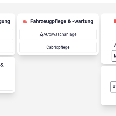
gung
Fahrzeugpflege & -wartung
Autowaschanlage
Cabriopflege
U