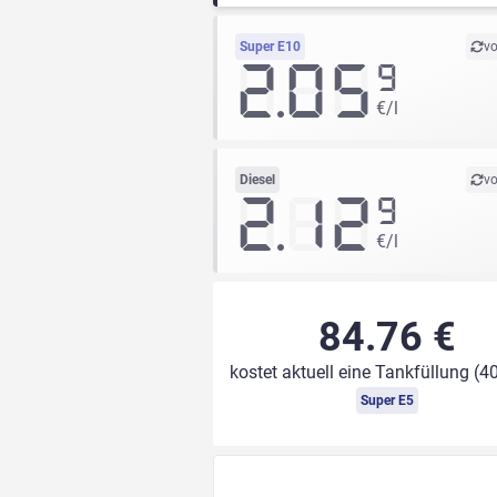
Super E10
vo
2.05
9
€/l
Diesel
vo
2.12
9
€/l
84.76 €
kostet aktuell eine Tankfüllung (40
Super E5