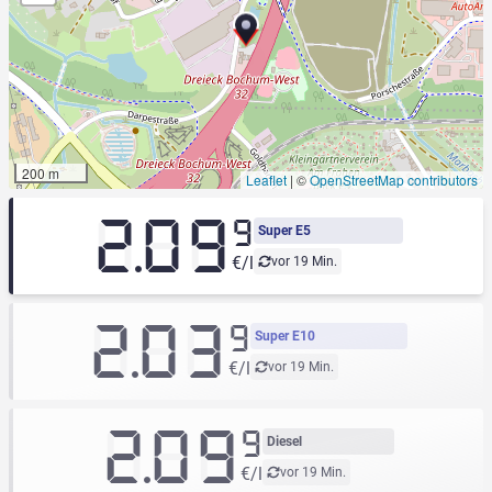
200 m
Leaflet
|
©
OpenStreetMap contributors
2.09
9
Super E5
€/l
vor 19 Min.
2.03
9
Super E10
€/l
vor 19 Min.
2.09
9
Diesel
€/l
vor 19 Min.