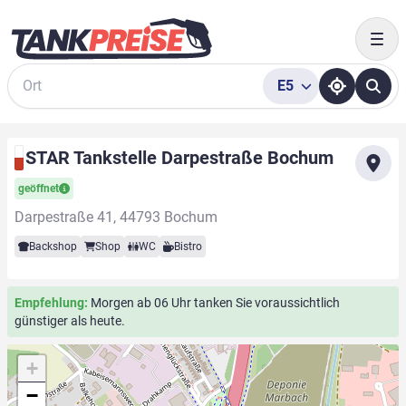
Togg
E5
Suche
STAR Tankstelle Darpestraße Bochum
geöffnet
Darpestraße 41, 44793 Bochum
Backshop
Shop
WC
Bistro
Empfehlung:
Morgen ab 06 Uhr tanken Sie voraussichtlich
günstiger als heute.
+
−