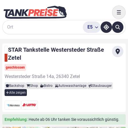
Togg
E5
Suche
STAR Tankstelle Westersteder Straße
Zetel
geschlossen
Westersteder Straße 14a, 26340 Zetel
Backshop
Shop
Bistro
Autowaschanlage
Staubsauger
Alle zeigen
Empfehlung:
Heute ab 06 Uhr tanken Sie voraussichtlich günstig.