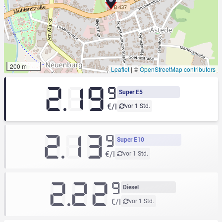
200 m
Leaflet
|
©
OpenStreetMap contributors
2.19
9
Super E5
€/l
vor 1 Std.
2.13
9
Super E10
€/l
vor 1 Std.
2.22
9
Diesel
€/l
vor 1 Std.