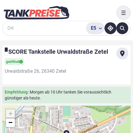
Togg
E5
Suche
SCORE Tankstelle Urwaldstraße Zetel
geöffnet
Urwaldstraße 26, 26340 Zetel
Empfehlung:
Morgen ab 10 Uhr tanken Sie voraussichtlich
günstiger als heute.
+
−