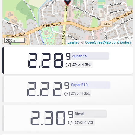
200 m
Leaflet
|
©
OpenStreetMap contributors
2.28
9
Super E5
€/l
vor 4 Std.
2.22
9
Super E10
€/l
vor 4 Std.
2.30
9
Diesel
€/l
vor 4 Std.