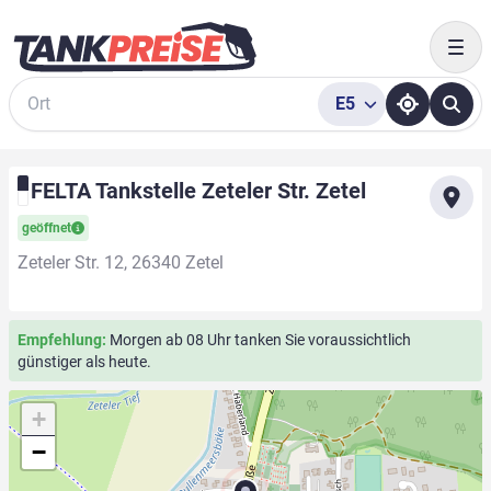
Togg
E5
Suche
FELTA Tankstelle Zeteler Str. Zetel
geöffnet
Zeteler Str. 12, 26340 Zetel
Empfehlung:
Morgen ab 08 Uhr tanken Sie voraussichtlich
günstiger als heute.
+
−