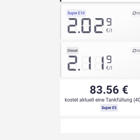
Super E10
vo
2.02
9
€/l
Diesel
vo
2.11
9
€/l
83.56 €
kostet aktuell eine Tankfüllung (40
Super E5