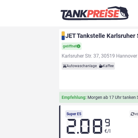
JET Tankstelle Karlsruher 
geöffnet
Karlsruher Str. 37, 30519 Hannover
Autowaschanlage
Kaffee
Empfehlung:
Morgen ab 17 Uhr tanken Si
Super E5
vo
2.08
9
€/l