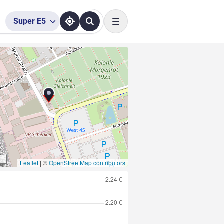
Super
E5
Toggle navigation
Leaflet
|
©
OpenStreetMap contributors