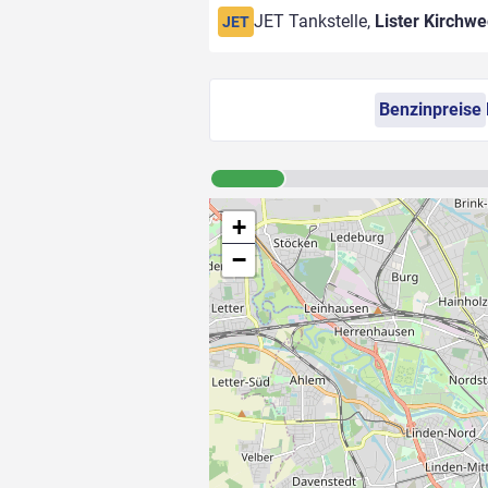
JET Tankstelle,
Lister Kirchw
JET
Benzinpreise
+
−