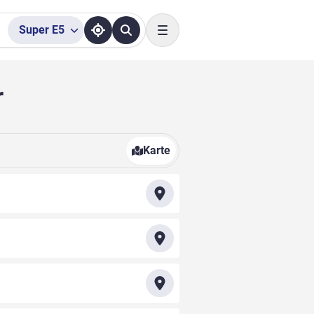
Super
E5
Toggle navigation
r
Karte