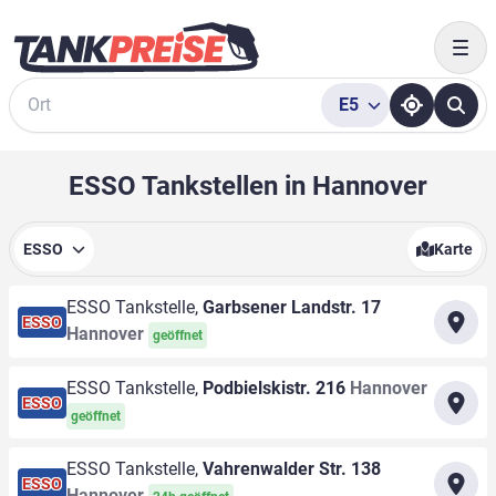
Togg
E5
Suche
ESSO Tankstellen in Hannover
ESSO
Karte
ESSO Tankstelle,
Garbsener Landstr. 17
ESSO
Hannover
geöffnet
ESSO Tankstelle,
Podbielskistr. 216
Hannover
ESSO
geöffnet
ESSO Tankstelle,
Vahrenwalder Str. 138
ESSO
Hannover