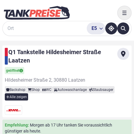
Togg
E5
Suche
Q1 Tankstelle Hildesheimer Straße
Laatzen
geöffnet
Hildesheimer Straße 2, 30880 Laatzen
Backshop
Shop
WC
Autowaschanlage
Staubsauger
Alle zeigen
Empfehlung:
Morgen ab 17 Uhr tanken Sie voraussichtlich
günstiger als heute.