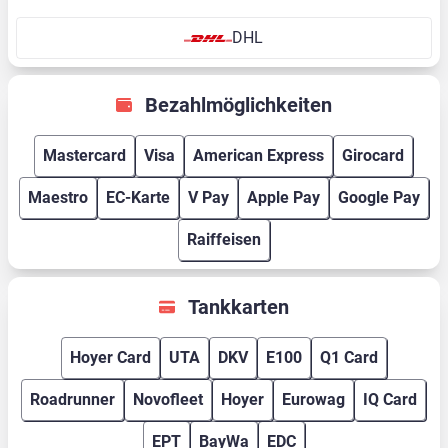
DHL
Bezahlmöglichkeiten
Mastercard
Visa
American Express
Girocard
Maestro
EC-Karte
V Pay
Apple Pay
Google Pay
Raiffeisen
Tankkarten
Hoyer Card
UTA
DKV
E100
Q1 Card
Roadrunner
Novofleet
Hoyer
Eurowag
IQ Card
EPT
BayWa
EDC