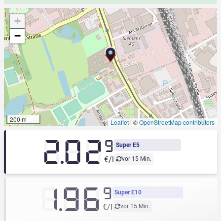
+
−
200 m
Leaflet
|
©
OpenStreetMap contributors
2.02
9
Super E5
€/l
vor 15 Min.
1.96
9
Super E10
€/l
vor 15 Min.