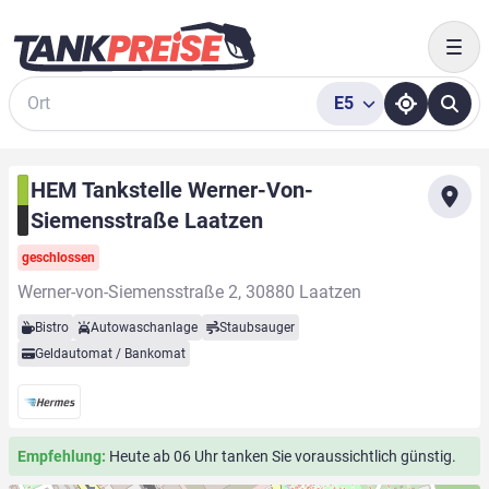
Togg
E5
Suche
HEM Tankstelle Werner-Von-
Siemensstraße Laatzen
geschlossen
Werner-von-Siemensstraße 2, 30880 Laatzen
Bistro
Autowaschanlage
Staubsauger
Geldautomat / Bankomat
Empfehlung:
Heute ab 06 Uhr tanken Sie voraussichtlich günstig.