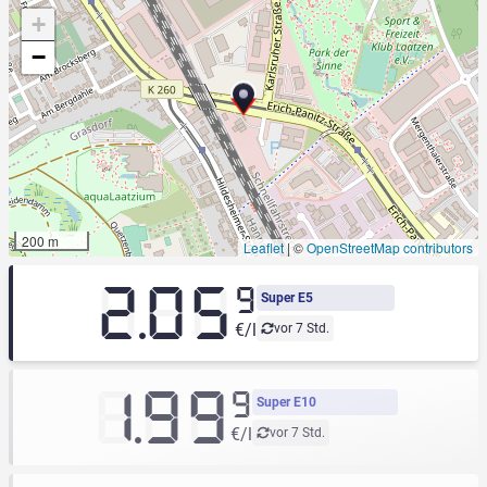
+
−
200 m
Leaflet
|
©
OpenStreetMap contributors
2.05
9
Super E5
€/l
vor 7 Std.
1.99
9
Super E10
€/l
vor 7 Std.