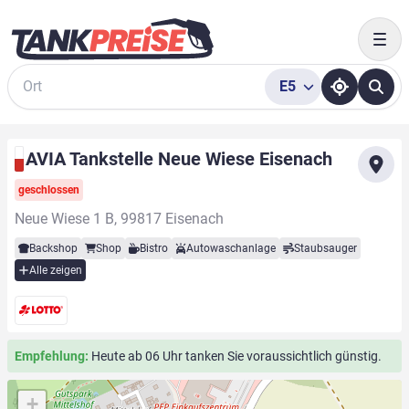
Togg
E5
Suche
AVIA Tankstelle Neue Wiese Eisenach
geschlossen
Neue Wiese 1 B, 99817 Eisenach
Backshop
Shop
Bistro
Autowaschanlage
Staubsauger
Alle zeigen
Empfehlung:
Heute ab 06 Uhr tanken Sie voraussichtlich günstig.
+