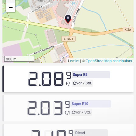
−
300 m
Leaflet
|
©
OpenStreetMap contributors
2.08
9
Super E5
€/l
vor 7 Std.
2.03
9
Super E10
€/l
vor 7 Std.
9
Diesel