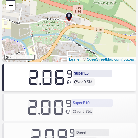
−
300 m
Leaflet
|
©
OpenStreetMap contributors
2.06
9
Super E5
€/l
vor 9 Std.
2.00
9
Super E10
€/l
vor 9 Std.
2.09
9
Diesel