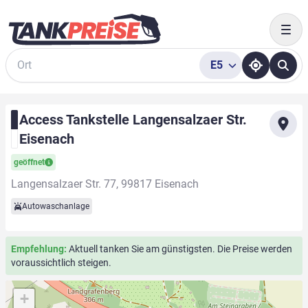
Togg
E5
Suche
Access Tankstelle Langensalzaer Str.
Eisenach
geöffnet
Langensalzaer Str. 77, 99817 Eisenach
Autowaschanlage
Empfehlung:
Aktuell tanken Sie am günstigsten. Die Preise werden
voraussichtlich steigen.
+