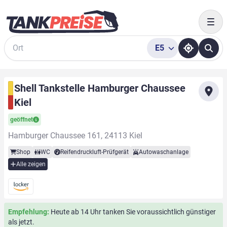
Togg
E5
Suche
Shell Tankstelle Hamburger Chaussee
Kiel
geöffnet
Hamburger Chaussee 161, 24113 Kiel
Shop
WC
Reifendruckluft-Prüfgerät
Autowaschanlage
Alle zeigen
Empfehlung:
Heute ab 14 Uhr tanken Sie voraussichtlich günstiger
als jetzt.