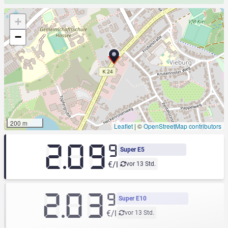
+
−
200 m
Leaflet
|
©
OpenStreetMap contributors
2.09
9
Super E5
€/l
vor 13 Std.
2.03
9
Super E10
€/l
vor 13 Std.