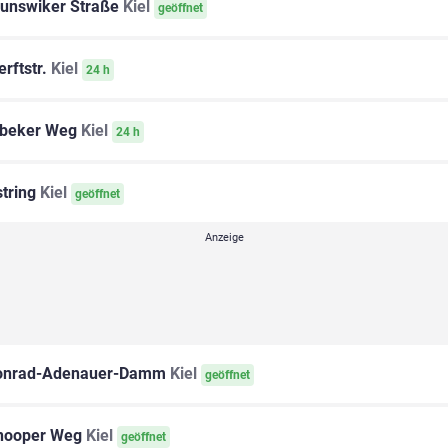
unswiker Straße
Kiel
geöffnet
rftstr.
Kiel
24 h
rbeker Weg
Kiel
24 h
tring
Kiel
geöffnet
nrad-Adenauer-Damm
Kiel
geöffnet
nooper Weg
Kiel
geöffnet