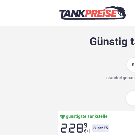
Günstig t
Suc
standortgenaue
günstigste Tankstelle
9
2.28
Super E5
€/l