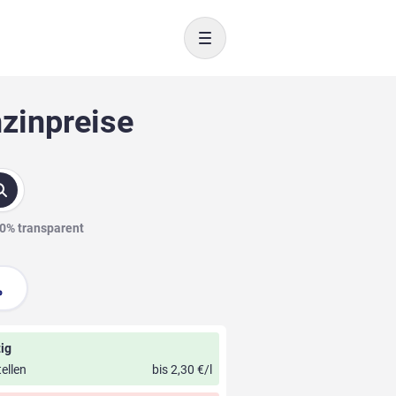
Toggle navigation
nzinpreise
00% transparent
ig
ellen
bis 2,30 €/l