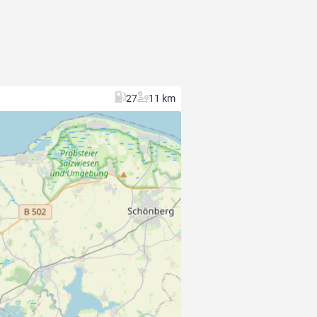
27
11 km