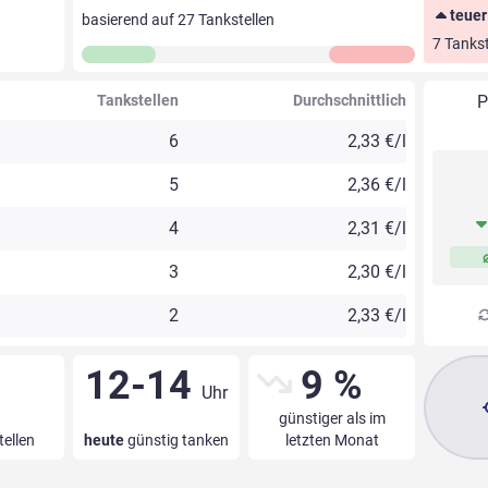
teuer
basierend auf
27
Tankstellen
7 Tankst
Tankstellen
Durchschnittlich
P
6
2,33 €/l
5
2,36 €/l
4
2,31 €/l
3
2,30 €/l
2
2,33 €/l
12-14
9 %
Uhr
günstiger als im
tellen
heute
günstig tanken
letzten Monat