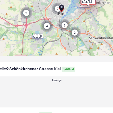
9
2.28
2.29
9
7
2
5
4
2
2.30
9
elle
Schönkirchener Strasse
Kiel
geöffnet