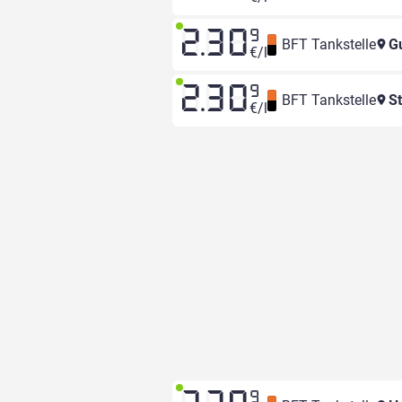
2.30
9
BFT Tankstelle
Gu
€/l
2.30
9
BFT Tankstelle
St
€/l
9