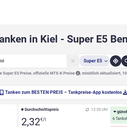
anken in Kiel - Super E5 Be
Super
E5
he
 Super E5 Preise, offizielle
MTS-K Preise
,
minütlich aktualisiert, 1
Tanken zum
BESTEN PREIS
– Tankpreise-App kostenlos
Durchschnittspreis
12:30 Uhr
günst
2,32
6 Tankst
€/l