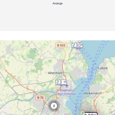
2.30
9
2.31
9
2