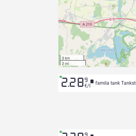
3 km
2 mi
2.28
9
famila tank Tankst
€/l
9