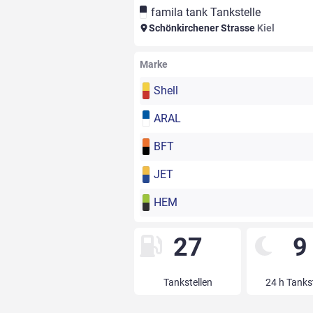
famila tank Tankstelle
Schönkirchener Strasse
Kiel
Marke
Shell
ARAL
BFT
JET
HEM
27
9
Tankstellen
24 h Tanks