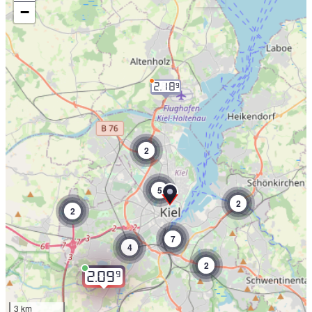
−
2.18
9
2
5
2
2
7
4
2
9
2.09
3 km