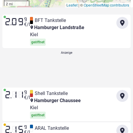
2 mi
Leaflet
|
©
OpenStreetMap contributors
9
BFT Tankstelle
2.09
€/l
Hamburger Landstraße
Kiel
geöffnet
9
Shell Tankstelle
2.11
€/l
Hamburger Chaussee
Kiel
geöffnet
9
ARAL Tankstelle
2.15
€/l