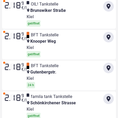
9
OIL! Tankstelle
2.18
€/l
Brunswiker Straße
Kiel
geöffnet
9
BFT Tankstelle
2.18
€/l
Knooper Weg
Kiel
geöffnet
9
BFT Tankstelle
2.18
€/l
Gutenbergstr.
Kiel
24 h
9
famila tank Tankstelle
2.18
€/l
Schönkirchener Strasse
Kiel
geöffnet