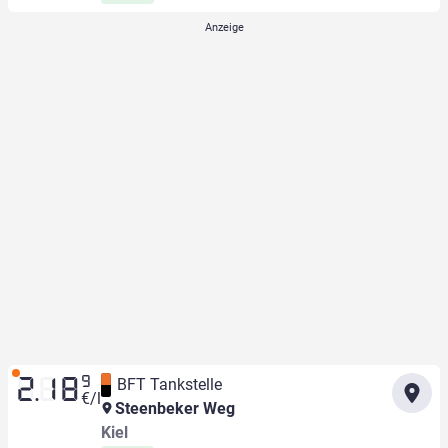
9
BFT Tankstelle
2.18
€/l
Steenbeker Weg
Kiel