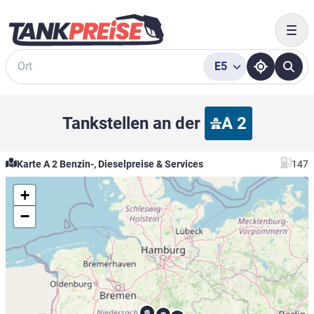
Togg
E5
Suche
Tankstellen an der
A 2
Karte A 2 Benzin-, Dieselpreise & Services
147
+
−