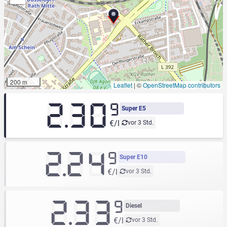
200 m
Leaflet
|
©
OpenStreetMap contributors
2.30
9
Super E5
€/l
vor 3 Std.
2.24
9
Super E10
€/l
vor 3 Std.
2.33
9
Diesel
€/l
vor 3 Std.