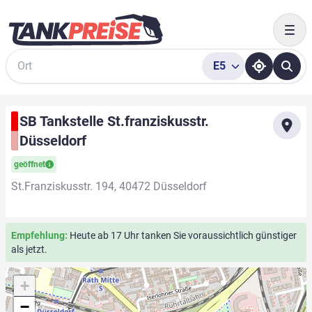
Togg
E5
Suche
SB Tankstelle St.franziskusstr.
Düsseldorf
geöffnet
St.Franziskusstr. 194, 40472 Düsseldorf
Empfehlung:
Heute ab 17 Uhr tanken Sie voraussichtlich günstiger
als jetzt.
+
−