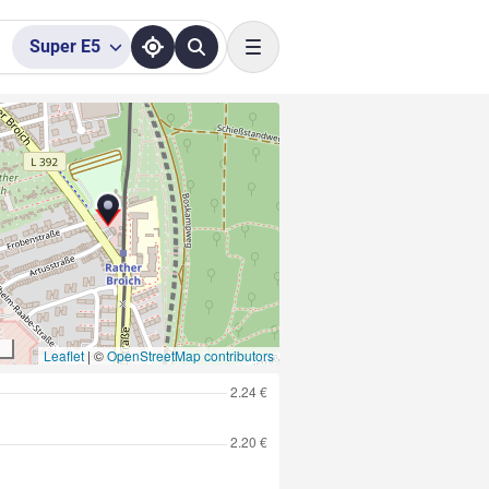
Super
E5
Toggle navigation
Leaflet
|
©
OpenStreetMap contributors