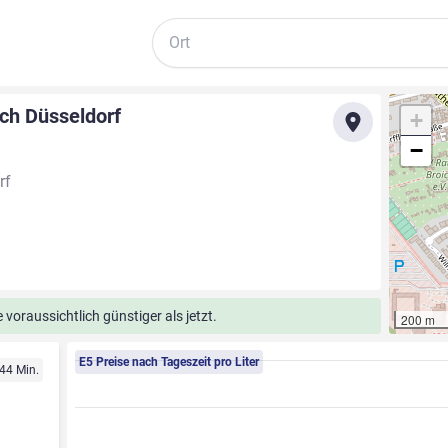
Suche
ich Düsseldorf
+
−
rf
voraussichtlich günstiger als jetzt.
200 m
E5 Preise nach Tageszeit pro Liter
 44 Min.