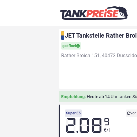
JET Tankstelle Rather Bro
geöffnet
Rather Broich 151, 40472 Düsseldo
Empfehlung:
Heute ab 14 Uhr tanken Sie 
Super E5
vor
2.08
9
€/l