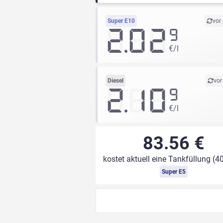
Super E10
vor
2.02
9
€/l
Diesel
vor
2.10
9
€/l
83.56 €
kostet aktuell eine Tankfüllung (40
Super E5