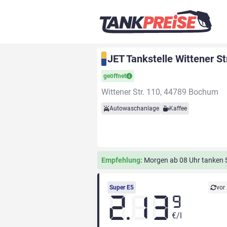
JET Tankstelle Wittener S
geöffnet
Wittener Str. 110, 44789 Bochum
Autowaschanlage
Kaffee
Empfehlung:
Morgen ab 08 Uhr tanken Si
Super E5
vor
2.13
9
€/l