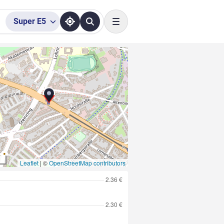
Super
E5
Toggle navigation
Leaflet
|
©
OpenStreetMap contributors