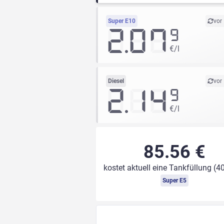
Super E10
vor
2.07
9
€/l
Diesel
vor
2.14
9
€/l
85.56 €
kostet aktuell eine Tankfüllung (40
Super E5