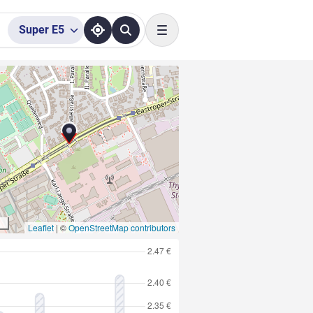
Super
E5
Toggle navigation
Leaflet
|
©
OpenStreetMap contributors