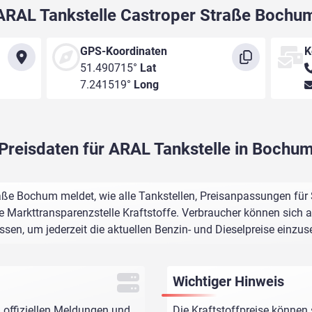
ARAL Tankstelle Castroper Straße Bochu
GPS-Koordinaten
K
51.490715°
Lat
7.241519°
Long
Preisdaten für ARAL Tankstelle in Bochu
aße Bochum meldet, wie alle Tankstellen, Preisanpassungen für 
e Markttransparenzstelle Kraftstoffe. Verbraucher können sich au
assen, um jederzeit die aktuellen Benzin- und Dieselpreise einzus
Wichtiger Hinweis
 offiziellen Meldungen und
Die Kraftstoffpreise können 