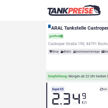
ARAL Tankstelle Castrope
geöffnet
Castroper Straße 190, 44791 Boc
Shop
Bistro
Autowaschanlage
Ge
Empfehlung:
Morgen ab 22 Uhr tanken Si
Super E5
vor
2.34
9
€/l