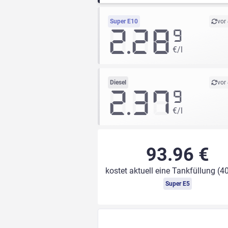
Super E10
vor
2.28
9
€/l
Diesel
vor
2.37
9
€/l
93.96 €
kostet aktuell eine Tankfüllung (40
Super E5