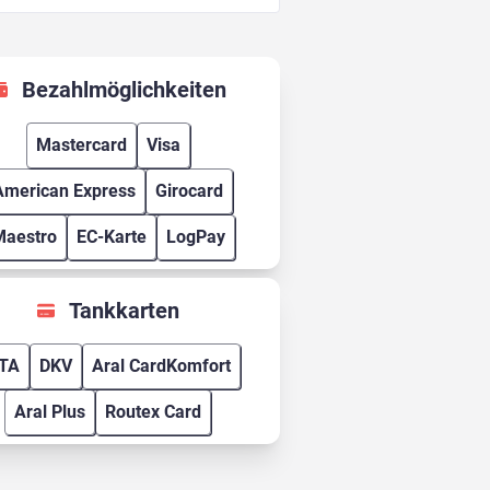
Bezahlmöglichkeiten
Mastercard
Visa
American Express
Girocard
Maestro
EC-Karte
LogPay
Tankkarten
TA
DKV
Aral CardKomfort
Aral Plus
Routex Card