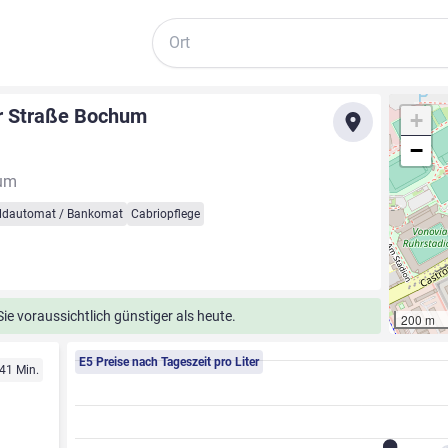
Suche
r Straße Bochum
+
−
hum
ldautomat / Bankomat
Cabriopflege
e voraussichtlich günstiger als heute.
200 m
E5 Preise nach Tageszeit pro Liter
 41 Min.