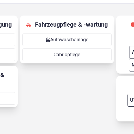
gung
Fahrzeugpflege & -wartung
Autowaschanlage
Cabriopflege
U