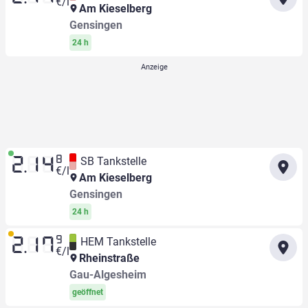
€/l
Am Kieselberg
Gensingen
24 h
8
SB Tankstelle
2.14
€/l
Am Kieselberg
Gensingen
24 h
9
HEM Tankstelle
2.17
€/l
Rheinstraße
Gau-Algesheim
geöffnet