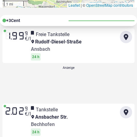
1 mi
Leaflet
|
©
OpenStreetMap contributors
+
3
Cent
9
Freie Tankstelle
1.99
€/l
Rudolf-Diesel-Straße
Ansbach
24 h
9
Tankstelle
2.02
€/l
Ansbacher Str.
Bechhofen
24 h