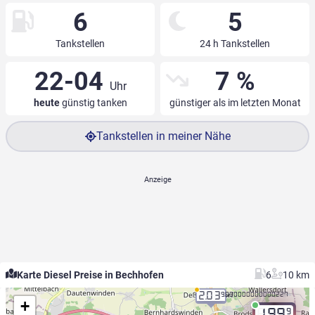
6
5
Tankstellen
24 h Tankstellen
22-04
7 %
Uhr
heute
günstig tanken
günstiger als im letzten Monat
Tankstellen in meiner Nähe
Karte Diesel Preise in Bechhofen
6
10 km
2.03
9.000000000000227
+
9
1.99