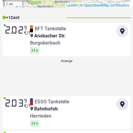
1 mi
Leaflet
|
©
OpenStreetMap contributors
+
1
Cent
9
BFT Tankstelle
2.02
€/l
Ansbacher Str.
Burgoberbach
24 h
9
ESSO Tankstelle
2.03
€/l
Bahnhofstr.
Herrieden
24 h