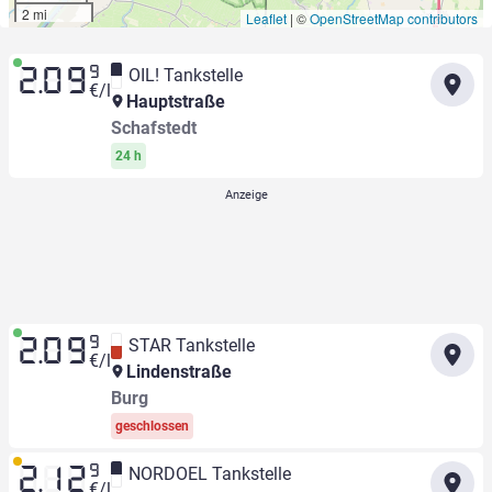
2 mi
Leaflet
|
©
OpenStreetMap contributors
9
OIL! Tankstelle
2.09
€/l
Hauptstraße
Schafstedt
24 h
9
STAR Tankstelle
2.09
€/l
Lindenstraße
Burg
geschlossen
9
NORDOEL Tankstelle
2.12
€/l