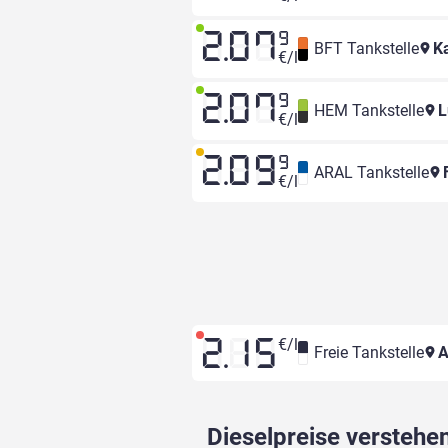
2.07
9
BFT Tankstelle
Ka
€/l
2.07
9
HEM Tankstelle
L
€/l
2.09
9
ARAL Tankstelle
F
€/l
€/l
2.15
Freie Tankstelle
A
Dieselpreise verstehen