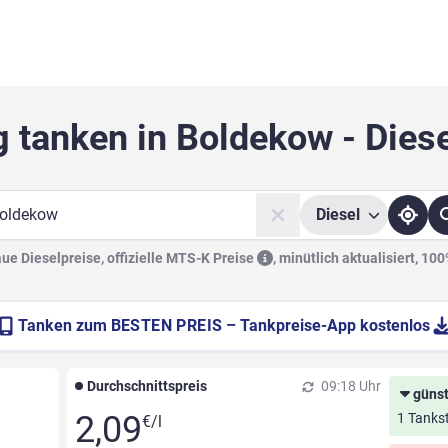
 tanken in Boldekow - Dies
Diesel
he
e Dieselpreise, offizielle
MTS-K Preise
,
minütlich aktualisiert, 10
Tanken zum
BESTEN PREIS
– Tankpreise-App kostenlos
Durchschnittspreis
09:18 Uhr
günst
2,09
1 Tankst
€/l