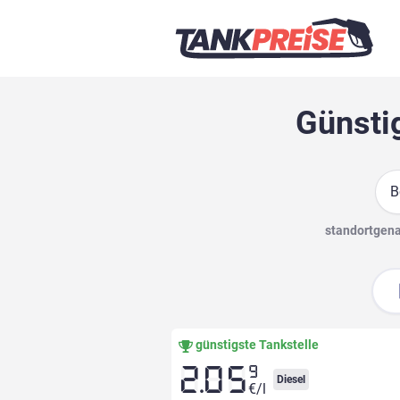
Günstig
Suc
standortgenau
günstigste Tankstelle
9
2.05
Diesel
€/l