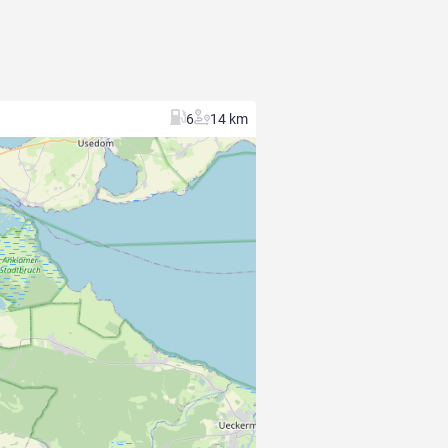
6
14 km