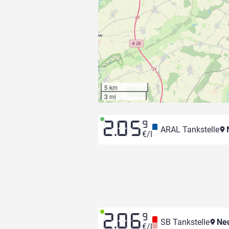
5 km
3 mi
2.05
9
ARAL Tankstelle
N
€/l
2.06
9
SB Tankstelle
Neu
€/l