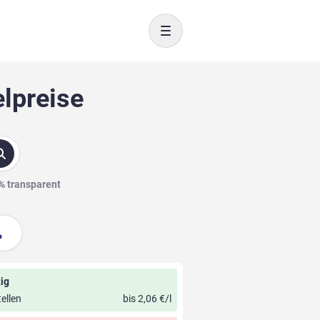
Toggle navigation
elpreise
0% transparent
ig
ellen
bis 2,06 €/l