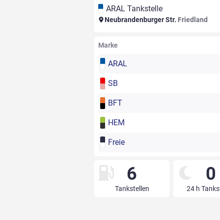
ARAL Tankstelle
Neubrandenburger Str.
Friedland
Marke
ARAL
SB
BFT
HEM
Freie
6
0
Tankstellen
24 h Tanks