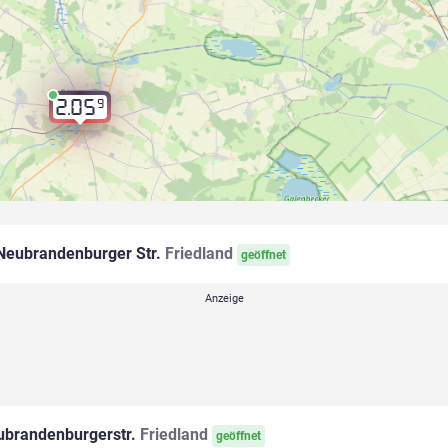
2.06
9
9
2.05
eubrandenburger Str.
Friedland
geöffnet
brandenburgerstr.
Friedland
geöffnet