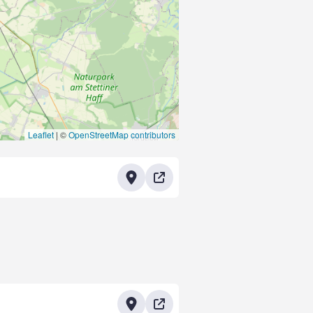
Leaflet
|
©
OpenStreetMap contributors