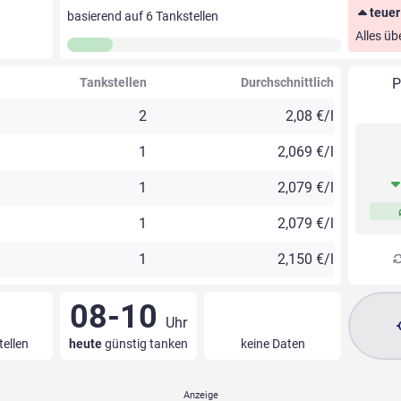
teuer
basierend auf
6
Tankstellen
Alles üb
Tankstellen
Durchschnittlich
P
2
2,08 €/l
1
2,069 €/l
1
2,079 €/l
1
2,079 €/l
1
2,150 €/l
08-10
Uhr
tellen
heute
günstig tanken
keine Daten