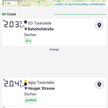
1 mi
Leaflet
|
©
OpenStreetMap contributors
+
1
Cent
9
ED Tankstelle
2.03
€/l
Bahnhofstraße
Dorfen
24 h
9
Agip Tankstelle
2.04
€/l
Haager Strasse
Dorfen
geöffnet