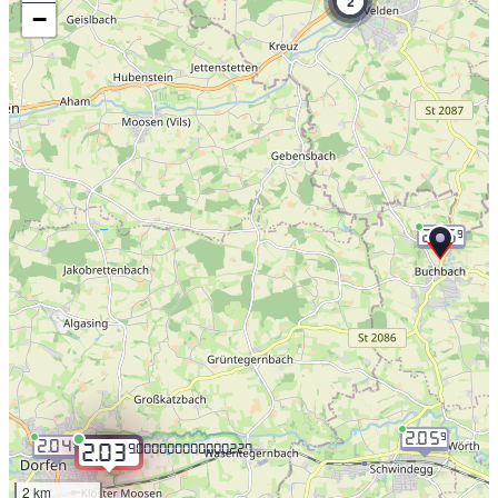
2
−
2.05
9
2.05
9
2.04
9
9.000000000000227
2.03
2 km