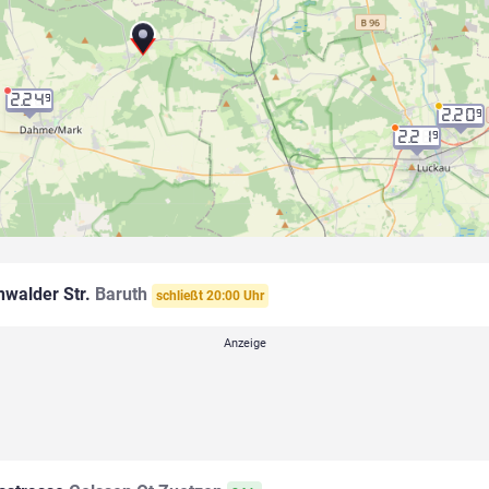
2.24
9
2.20
9
2.21
9
walder Str.
Baruth
schließt 20:00 Uhr