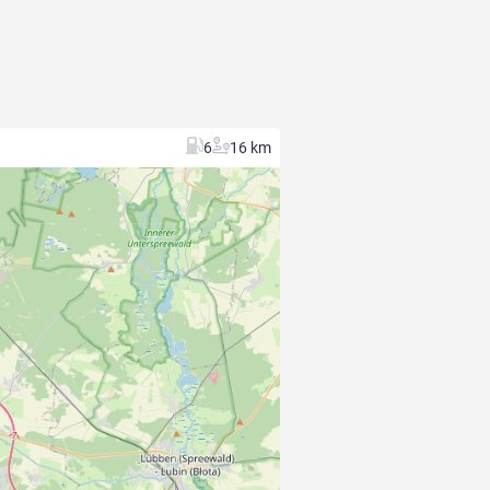
6
16 km