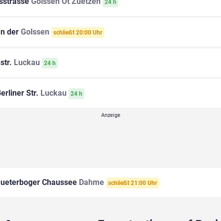
sstrasse
Golssen Ot Zuetzen
24 h
n der
Golssen
schließt 20:00 Uhr
str.
Luckau
24 h
erliner Str.
Luckau
24 h
ueterboger Chaussee
Dahme
schließt 21:00 Uhr