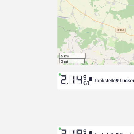
5 km
3 mi
2.14
9
Tankstelle
Lucken
€/l
9