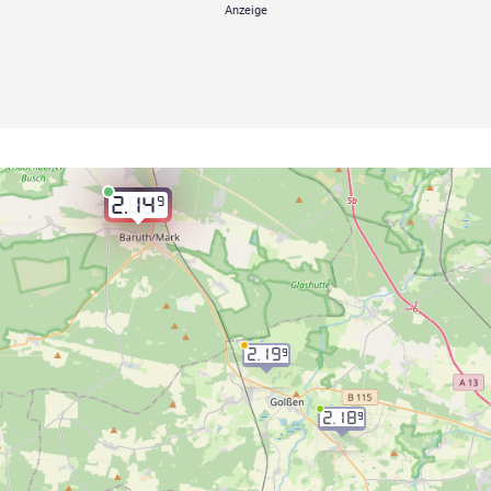
9
2.14
2.19
9
2.18
9