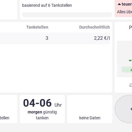
teuer
basierend auf
6
Tankstellen
Alles üb
Tankstellen
Durchschnittlich
P
3
2,22 €/l
04-06
Uhr
morgen
günstig
tellen
tanken
keine Daten