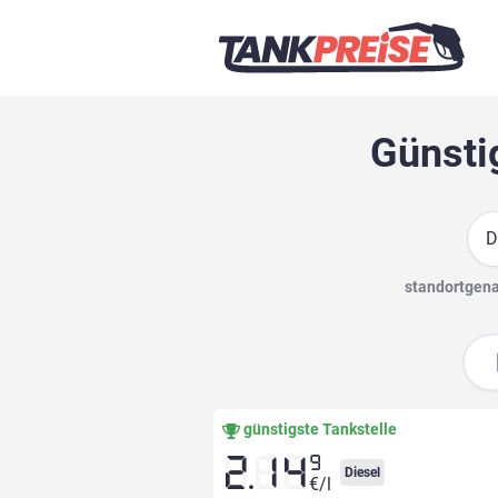
Günsti
Suc
standortgenau
günstigste Tankstelle
9
2.14
Diesel
€/l