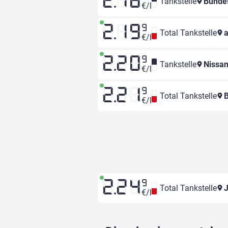
2.18
Tankstelle
Bunde
€/l
2.19
9
Total Tankstelle
a
€/l
2.20
9
Tankstelle
Nissan
€/l
2.21
9
Total Tankstelle
B
€/l
2.24
9
Total Tankstelle
J
€/l