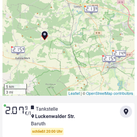
2.13
9
2.15
9
2.14
9
2.15
9
5 km
3 mi
Leaflet
|
©
OpenStreetMap contributors
9
Tankstelle
2.07
€/l
Luckenwalder Str.
Baruth
schließt 20:00 Uhr