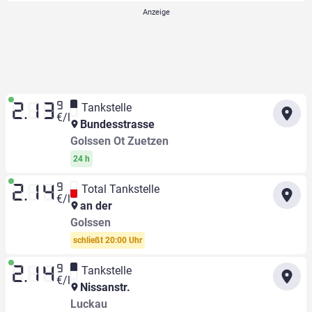
9
Tankstelle
2.13
€/l
Bundesstrasse
Golssen Ot Zuetzen
24 h
9
Total Tankstelle
2.14
€/l
an der
Golssen
schließt 20:00 Uhr
9
Tankstelle
2.14
€/l
Nissanstr.
Luckau