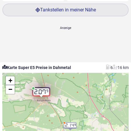
Tankstellen in meiner Nähe
Karte Super E5 Preise in Dahmetal
6
16 km
+
−
9
2.07
2.14
9