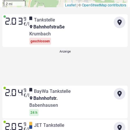
2 mi
Leaflet
|
©
OpenStreetMap contributors
9
Tankstelle
2.03
€/l
Bahnhofstraße
Krumbach
geschlossen
9
BayWa Tankstelle
2.04
€/l
Bahnhofstr.
Babenhausen
24 h
9
JET Tankstelle
2.05
€/l