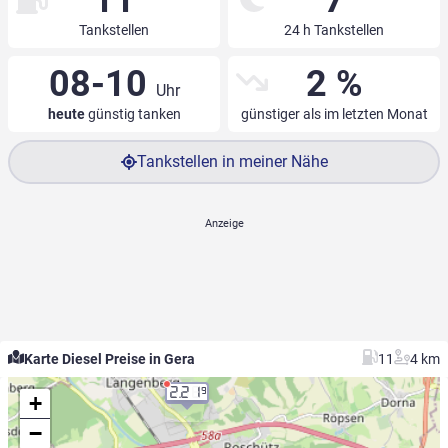
11
7
Tankstellen
24 h Tankstellen
08-10
2 %
Uhr
heute
günstig tanken
günstiger als im letzten Monat
Tankstellen in meiner Nähe
Karte Diesel Preise in Gera
11
4 km
2.21
9
+
−