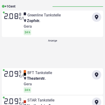
+
1
Cent
8
Greenline Tankstelle
2.08
€/l
Zopfstr.
Gera
24 h
9
BFT Tankstelle
2.09
€/l
Theaterstr.
Gera
24 h
9
STAR Tankstelle
2.09
€/l