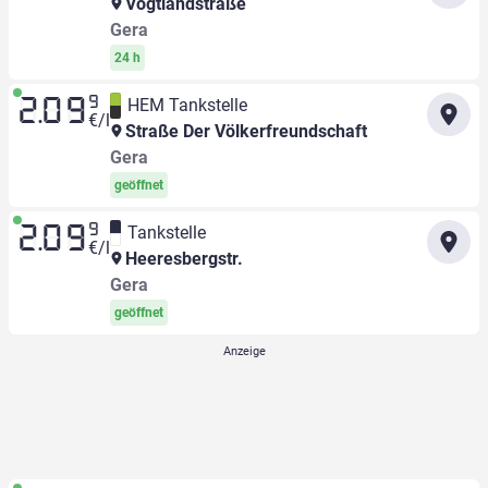
Vogtlandstraße
Gera
24 h
9
HEM Tankstelle
2.09
€/l
Straße Der Völkerfreundschaft
Gera
geöffnet
9
Tankstelle
2.09
€/l
Heeresbergstr.
Gera
geöffnet