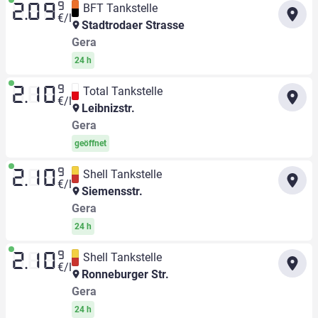
9
BFT Tankstelle
2.09
€/l
Stadtrodaer Strasse
Gera
24 h
9
Total Tankstelle
2.10
€/l
Leibnizstr.
Gera
geöffnet
9
Shell Tankstelle
2.10
€/l
Siemensstr.
Gera
24 h
9
Shell Tankstelle
2.10
€/l
Ronneburger Str.
Gera
24 h