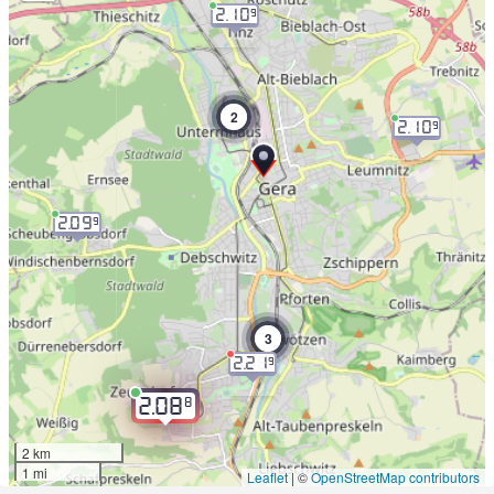
2.10
9
2
2.10
9
2.09
9
3
2.21
9
8
2.08
2 km
1 mi
Leaflet
|
©
OpenStreetMap contributors