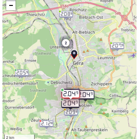
−
2.08
9
2
2.07
9
2.05
9
9
2.04
9
2.04
9
2.04
2.09
9
2.12
8
2 km