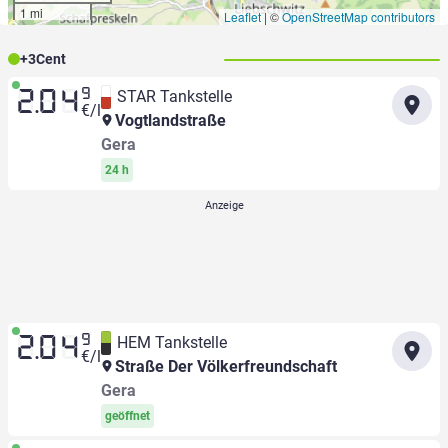
1 mi
Leaflet
|
©
OpenStreetMap contributors
+
3
Cent
9
STAR Tankstelle
2.04
€/l
Vogtlandstraße
Gera
24 h
9
HEM Tankstelle
2.04
€/l
Straße Der Völkerfreundschaft
Gera
geöffnet