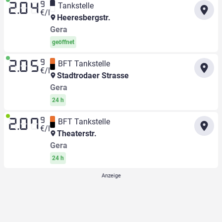
9
Tankstelle
2.04
€/l
Heeresbergstr.
Gera
geöffnet
9
BFT Tankstelle
2.05
€/l
Stadtrodaer Strasse
Gera
24 h
9
BFT Tankstelle
2.07
€/l
Theaterstr.
Gera
24 h