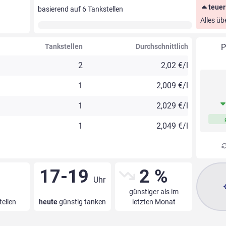
teuer
basierend auf
6
Tankstellen
Alles üb
Tankstellen
Durchschnittlich
P
2
2,02 €/l
1
2,009 €/l
1
2,029 €/l
1
2,049 €/l
17-19
2 %
Uhr
günstiger als im
tellen
heute
günstig tanken
letzten Monat