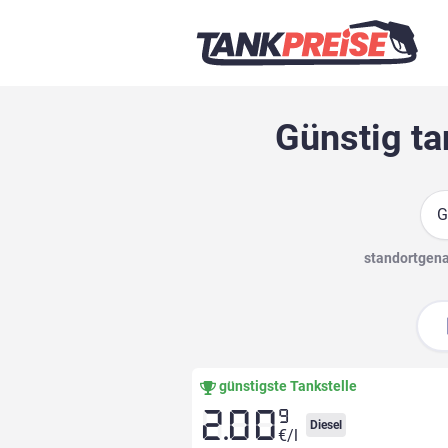
Günstig ta
Suc
standortgenau
günstigste Tankstelle
9
2.00
Diesel
€/l