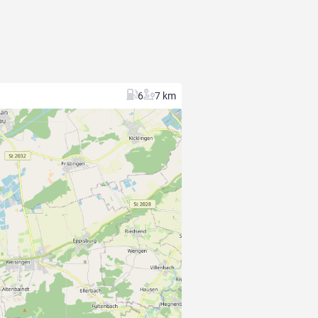
6
7 km