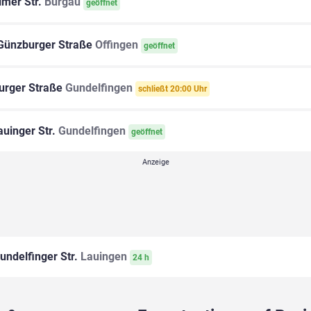
mer Str.
Burgau
geöffnet
ünzburger Straße
Offingen
geöffnet
rger Straße
Gundelfingen
schließt 20:00 Uhr
uinger Str.
Gundelfingen
geöffnet
undelfinger Str.
Lauingen
24 h