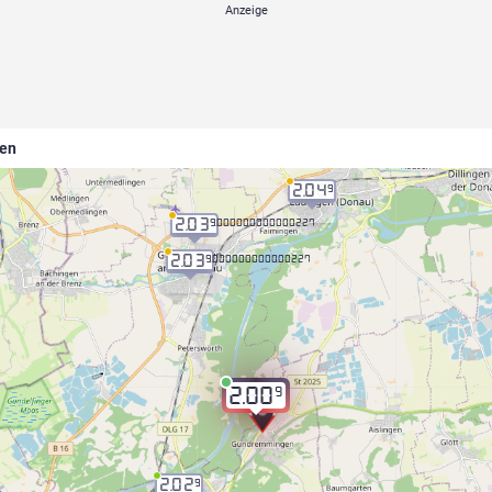
gen
2.04
9
2.03
9.000000000000227
2.03
9.000000000000227
9
2.00
2.02
9