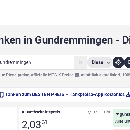
nken in Gundremmingen - D
Diesel
he
e Dieselpreise, offizielle
MTS-K Preise
,
minütlich aktualisiert, 10
Tanken zum
BESTEN PREIS
– Tankpreise-App kostenlos
Durchschnittspreis
16:11 Uhr
günst
2,03
Alles un
€/l