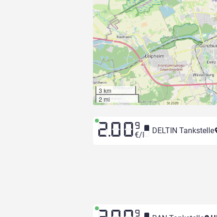
3 km
2 mi
2.00
9
DELTIN Tankstelle
€/l
9