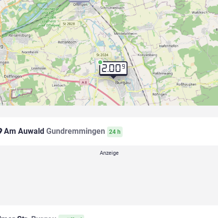
9
2.00
Am Auwald
Gundremmingen
24 h