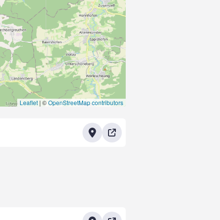
Leaflet
|
©
OpenStreetMap contributors