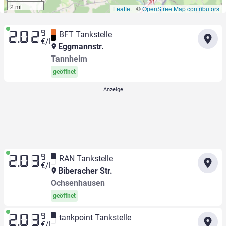
2 mi
Leaflet
|
©
OpenStreetMap contributors
9
BFT Tankstelle
2.02
€/l
Eggmannstr.
Tannheim
geöffnet
9
RAN Tankstelle
2.03
€/l
Biberacher Str.
Ochsenhausen
geöffnet
9
tankpoint Tankstelle
2.03
€/l