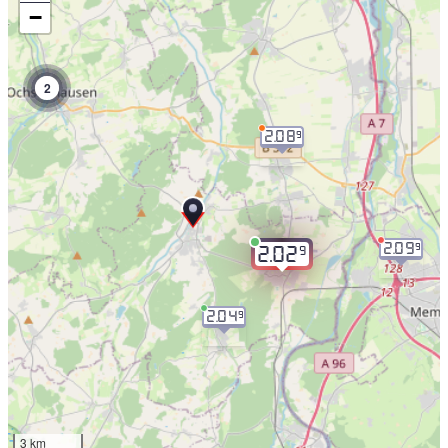
−
2
2.08
9
2.09
9
9
2.02
2.04
9
3 km