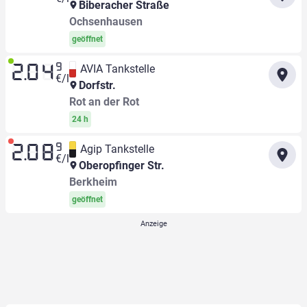
Biberacher Straße
Ochsenhausen
geöffnet
9
AVIA Tankstelle
2.04
€/l
Dorfstr.
Rot an der Rot
24 h
9
Agip Tankstelle
2.08
€/l
Oberopfinger Str.
Berkheim
geöffnet