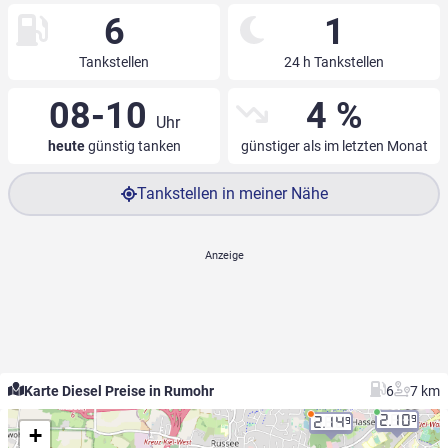
6
1
Tankstellen
24 h Tankstellen
08-10
4 %
Uhr
heute
günstig tanken
günstiger als im letzten Monat
Tankstellen in meiner Nähe
Karte Diesel Preise in Rumohr
6
7 km
2.10
9
2.14
9
+