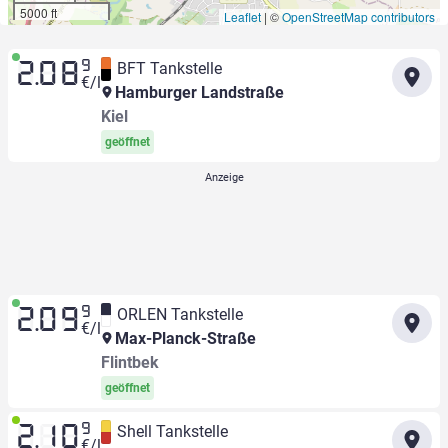
5000 ft
Leaflet
|
©
OpenStreetMap contributors
9
BFT Tankstelle
2.08
€/l
Hamburger Landstraße
Kiel
geöffnet
9
ORLEN Tankstelle
2.09
€/l
Max-Planck-Straße
Flintbek
geöffnet
9
Shell Tankstelle
2.10
€/l