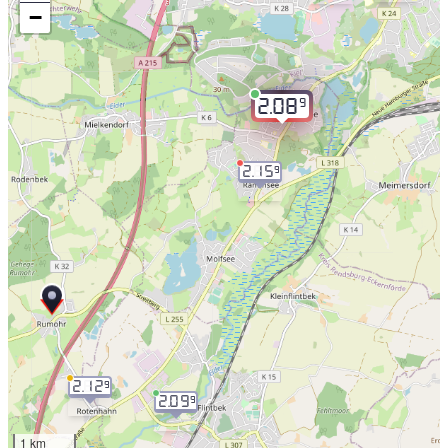
−
9
2.08
2.15
9
2.12
9
2.09
9
1 km