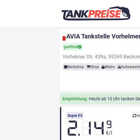
AVIA Tankstelle Vorhelme
geöffnet
Vorhelmer Str. 439a, 59269 Becku
Backshop
Shop
Bistro
Autowasch
Empfehlung:
Heute ab 10 Uhr tanken Sie 
Super E5
vo
2.14
9
€/l