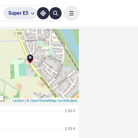
Super
E5
Toggle navigation
Leaflet
|
©
OpenStreetMap contributors