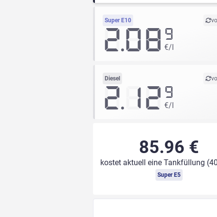
Super E10
vo
2.08
9
€/l
Diesel
vo
2.12
9
€/l
85.96 €
kostet aktuell eine Tankfüllung (40
Super E5