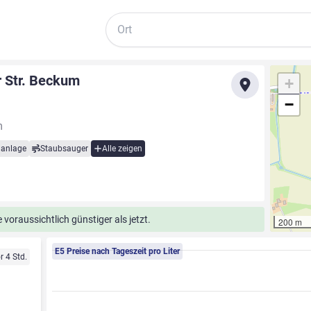
Suche
r Str. Beckum
+
−
m
anlage
Staubsauger
Alle zeigen
voraussichtlich günstiger als jetzt.
200 m
E5 Preise nach Tageszeit pro Liter
r 4 Std.