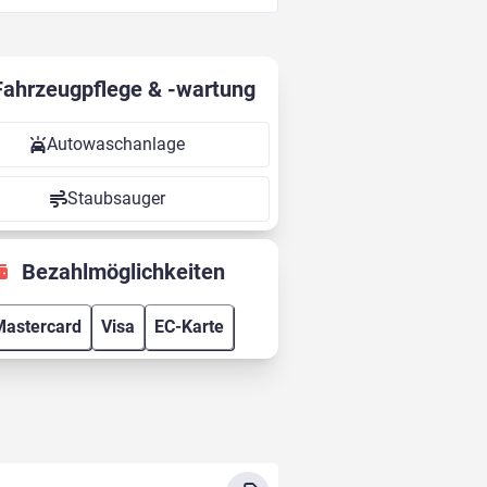
Fahrzeugpflege & -wartung
Autowaschanlage
Staubsauger
Bezahlmöglichkeiten
astercard
Visa
EC-Karte