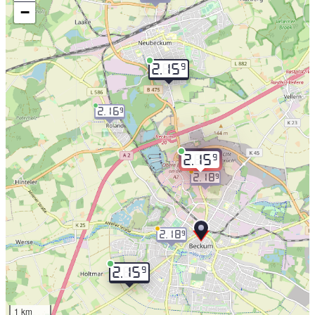
−
9
2.15
2.16
9
9
2.15
2.18
9
2.18
9
9
2.15
1 km