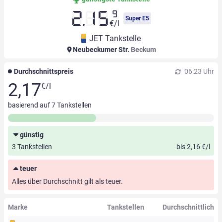
9
2.15
Super E5
€/l
JET Tankstelle
Neubeckumer Str.
Beckum
Durchschnittspreis
06:23 Uhr
2,17
€/l
basierend auf
7
Tankstellen
günstig
3 Tankstellen
bis 2,16 €/l
teuer
Alles über Durchschnitt gilt als teuer.
Marke
Tankstellen
Durchschnittlich