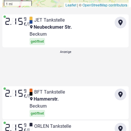
1 mi
Leaflet
|
©
OpenStreetMap contributors
9
JET Tankstelle
2.15
€/l
Neubeckumer Str.
Beckum
geöffnet
9
BFT Tankstelle
2.15
€/l
Hammerstr.
Beckum
geöffnet
9
ORLEN Tankstelle
2.15
€/l